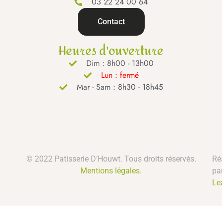
03 22 24 00 64
Contact
Heures d'ouverture
Dim : 8h00 - 13h00
Lun : fermé
Mar - Sam : 8h30 - 18h45
© 2022 Patisserie D’Houwt. Tous droits réservés.
Ré
Mentions légales.
pa
Le