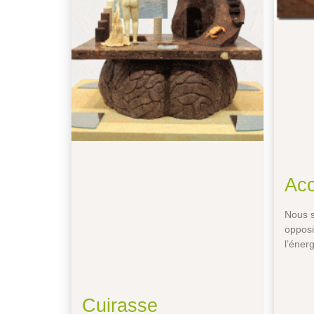
Acc
Nous s
opposit
l’éner
Cuirasse