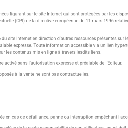
s figurant sur le site Internet qui sont protégées par les disposi
ectuelle (CPI) de la directive européenne du 11 mars 1996 relativ
du site Internet en direction d’autres ressources présentes sur l
réalable expresse. Toute information accessible via un lien hypert
sur les contenus mis en ligne à travers lesdits liens.
 activé sans l’autorisation expresse et préalable de l’Editeur.
posés à la vente ne sont pas contractuelles.
gée en cas de défaillance, panne ou interruption empêchant l’acc
e relève de la seule responsabilité de son utilisateur, lequel do