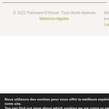
© 2022 Patisserie D’Houwt. Tous droits réservés.
Ré
Mentions légales.
pa
Le
Nous utilisons des cookies pour vous offrir la meilleure expér
notre site.
You can find out more about which cookies we are using or sw