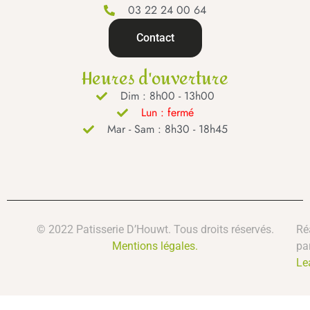
03 22 24 00 64
Contact
Heures d'ouverture
Dim : 8h00 - 13h00
Lun : fermé
Mar - Sam : 8h30 - 18h45
© 2022 Patisserie D’Houwt. Tous droits réservés.
Ré
Mentions légales.
pa
Le