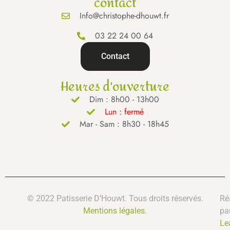
contact
Info@christophe-dhouwt.fr
03 22 24 00 64
Contact
Heures d'ouverture
Dim : 8h00 - 13h00
Lun : fermé
Mar - Sam : 8h30 - 18h45
© 2022 Patisserie D’Houwt. Tous droits réservés.
Ré
Mentions légales.
pa
Le