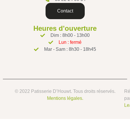
Contact
Heures d'ouverture
Dim : 8h00 - 13h00
Lun : fermé
Mar - Sam : 8h30 - 18h45
© 2022 Patisserie D’Houwt. Tous droits réservés.
Ré
Mentions légales.
pa
Le