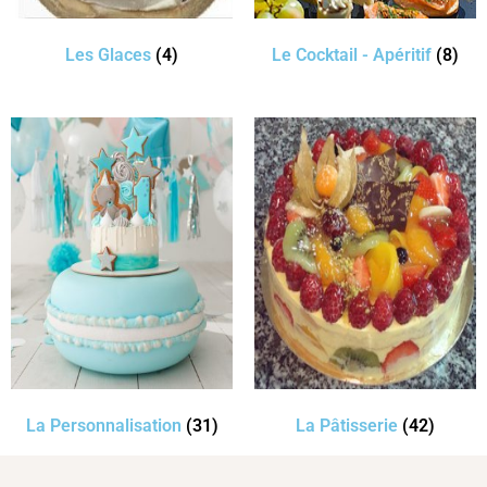
Les Glaces
(4)
Le Cocktail - Apéritif
(8)
La Personnalisation
(31)
La Pâtisserie
(42)