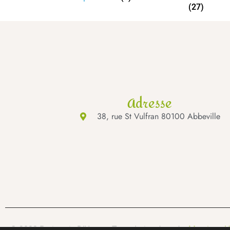
(27)
Adresse
38, rue St Vulfran 80100 Abbeville
© 2022 Patisserie D’Houwt. Tous droits réservés.
Mentions lé