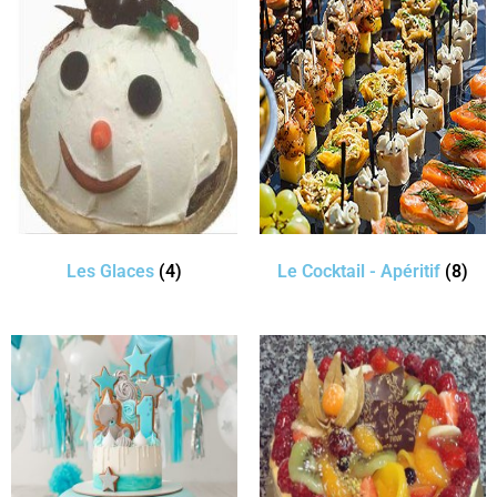
Les Glaces
(4)
Le Cocktail - Apéritif
(8)