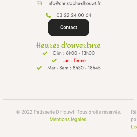
Info@christophe-dhouwt.fr
03 22 24 00 64
Contact
Heures d'ouverture
Dim : 8h00 - 13h00
Lun : fermé
Mar - Sam : 8h30 - 18h45
© 2022 Patisserie D’Houwt. Tous droits réservés.
Ré
Mentions légales.
pa
Le