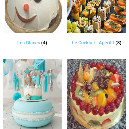
Les Glaces
(4)
Le Cocktail - Apéritif
(8)