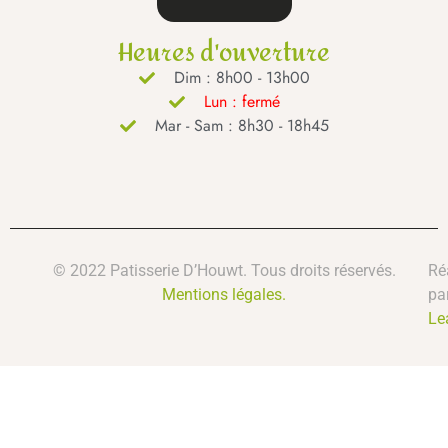
Heures d'ouverture
Dim : 8h00 - 13h00
Lun : fermé
Mar - Sam : 8h30 - 18h45
© 2022 Patisserie D’Houwt. Tous droits réservés.
Ré
Mentions légales.
pa
Le