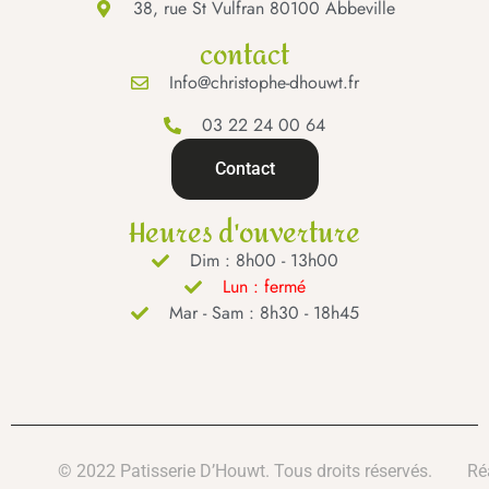
38, rue St Vulfran 80100 Abbeville
contact
Info@christophe-dhouwt.fr
03 22 24 00 64
Contact
Heures d'ouverture
Dim : 8h00 - 13h00
Lun : fermé
Mar - Sam : 8h30 - 18h45
© 2022 Patisserie D’Houwt. Tous droits réservés.
Ré