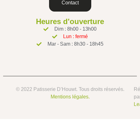
Contact
Heures d'ouverture
Dim : 8h00 - 13h00
Lun : fermé
Mar - Sam : 8h30 - 18h45
© 2022 Patisserie D’Houwt. Tous droits réservés.
Ré
Mentions légales.
pa
Le