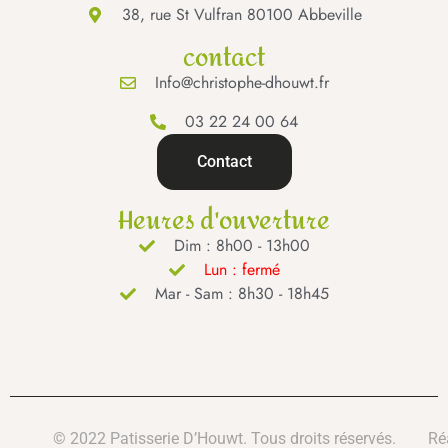
38, rue St Vulfran 80100 Abbeville
contact
Info@christophe-dhouwt.fr
03 22 24 00 64
Contact
Heures d'ouverture
Dim : 8h00 - 13h00
Lun : fermé
Mar - Sam : 8h30 - 18h45
© 2022 Patisserie D’Houwt. Tous droits réservés.
Ré