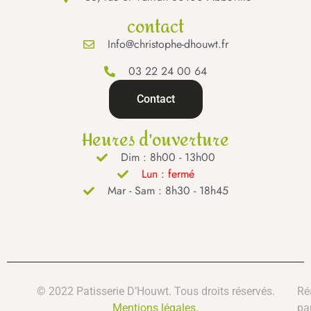
contact
Info@christophe-dhouwt.fr
03 22 24 00 64
Contact
Heures d'ouverture
Dim : 8h00 - 13h00
Lun : fermé
Mar - Sam : 8h30 - 18h45
© 2022 Patisserie D’Houwt. Tous droits réservés.
Ré
Mentions légales.
pa