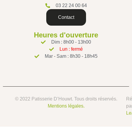
03 22 24 00 64
Contact
Heures d'ouverture
Dim : 8h00 - 13h00
Lun : fermé
Mar - Sam : 8h30 - 18h45
© 2022 Patisserie D’Houwt. Tous droits réservés.
Ré
Mentions légales.
pa
Le