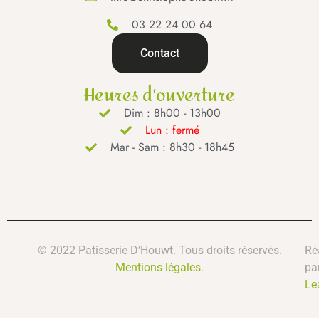
03 22 24 00 64
Contact
Heures d'ouverture
Dim : 8h00 - 13h00
Lun : fermé
Mar - Sam : 8h30 - 18h45
© 2022 Patisserie D’Houwt. Tous droits réservés.
Ré
Mentions légales.
pa
Le