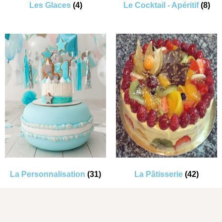
Les Glaces
(4)
Le Cocktail - Apéritif
(8)
La Personnalisation
(31)
La Pâtisserie
(42)