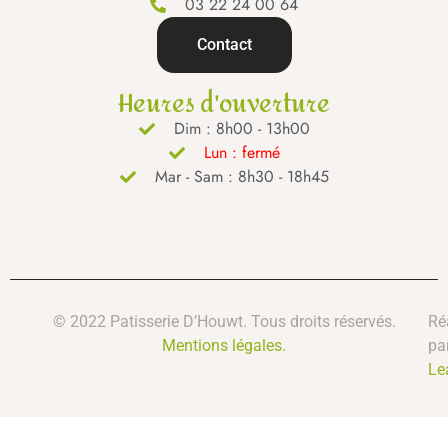
03 22 24 00 64
Contact
Heures d'ouverture
Dim : 8h00 - 13h00
Lun : fermé
Mar - Sam : 8h30 - 18h45
© 2022 Patisserie D’Houwt. Tous droits réservés.
Ré
Mentions légales.
pa
Le