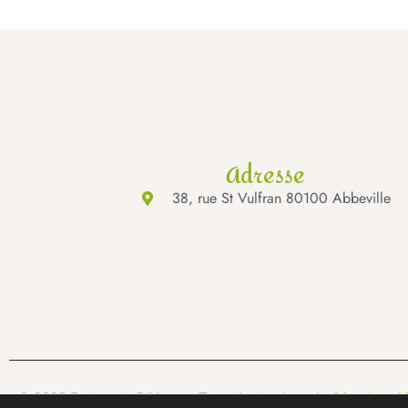
Adresse
38, rue St Vulfran 80100 Abbeville
© 2022 Patisserie D’Houwt. Tous droits réservés.
Mentions lé