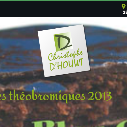
3
s théobromiques 2013