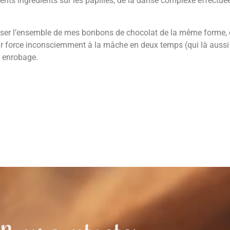
férents ingrédients sur les papilles, de la danse complexe effectu
éaliser l’ensemble de mes bonbons de chocolat de la même forme, c
r force inconsciemment à la mâche en deux temps (qui là aussi à
t enrobage.