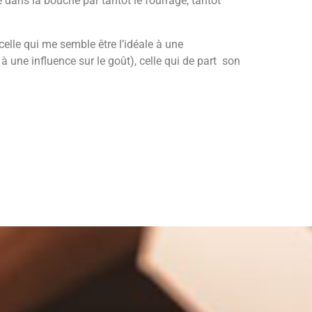
ée dans la bouche par tantôt le fourrage, tantôt
elle qui me semble être l’idéale à une
 une influence sur le goût), celle qui de part son