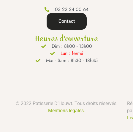
03 22 24 00 64
Contact
Heures d'ouverture
Dim : 8h00 - 13h00
Lun : fermé
Mar - Sam : 8h30 - 18h45
© 2022 Patisserie D’Houwt. Tous droits réservés.
Ré
Mentions légales.
pa
Le